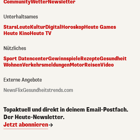
Community
Wetter
Newsletter
Unterhaltsames
Stars
Leute
Kultur
Digital
Horoskop
Heute Games
Heute Kino
Heute TV
Nützliches
Sport Datencenter
Gewinnspiele
Rezepte
Gesundheit
Wohnen
Verkehrsmeldungen
Motor
Reisen
Video
Externe Angebote
NewsFlix
Gesundheitstrends.com
Topaktuell und direkt in deinem Email-Postfach.
Der Heute-Newsletter.
Jetzt abonnieren