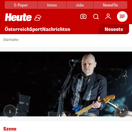
E-Paper
Immo
Jobs
NewsFlix
Arti
Österreich
Sport
Nachrichten
Neueste
Startseite
i
Szene