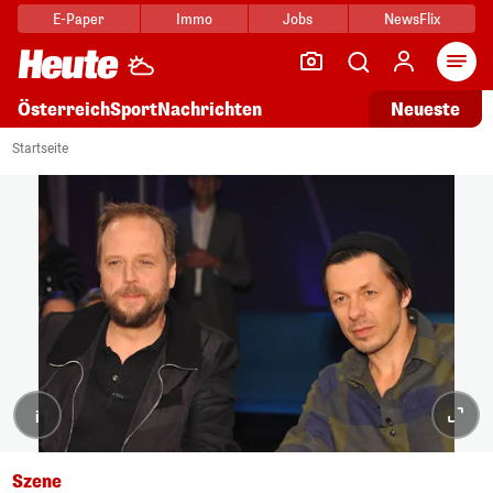
E-Paper
Immo
Jobs
NewsFlix
Arti
Österreich
Sport
Nachrichten
Neueste
Startseite
i
Szene