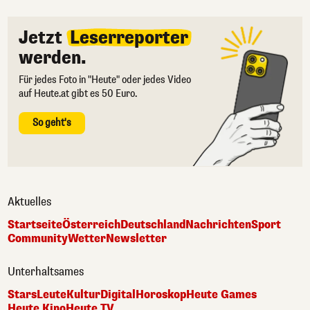
Jetzt
Leserreporter
werden.
Für jedes Foto in "Heute" oder jedes Video
auf Heute.at gibt es 50 Euro.
So geht's
Aktuelles
Startseite
Österreich
Deutschland
Nachrichten
Sport
Community
Wetter
Newsletter
Unterhaltsames
Stars
Leute
Kultur
Digital
Horoskop
Heute Games
Heute Kino
Heute TV