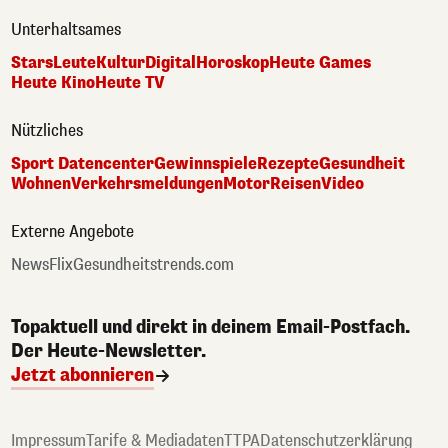
Unterhaltsames
Stars
Leute
Kultur
Digital
Horoskop
Heute Games
Heute Kino
Heute TV
Nützliches
Sport Datencenter
Gewinnspiele
Rezepte
Gesundheit
Wohnen
Verkehrsmeldungen
Motor
Reisen
Video
Externe Angebote
NewsFlix
Gesundheitstrends.com
Topaktuell und direkt in deinem Email-Postfach.
Der Heute-Newsletter.
Jetzt abonnieren
Impressum
Tarife & Mediadaten
TTPA
Datenschutzerklärung