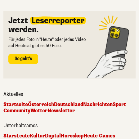
Jetzt
Leserreporter
werden.
Für jedes Foto in "Heute" oder jedes Video
auf Heute.at gibt es 50 Euro.
So geht's
Aktuelles
Startseite
Österreich
Deutschland
Nachrichten
Sport
Community
Wetter
Newsletter
Unterhaltsames
Stars
Leute
Kultur
Digital
Horoskop
Heute Games