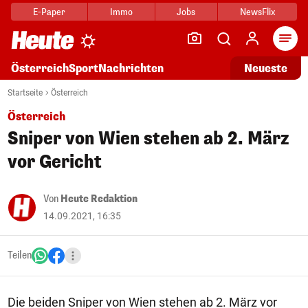
E-Paper
Immo
Jobs
NewsFlix
Arti
Österreich
Sport
Nachrichten
Neueste
Startseite
Österreich
Österreich
Sniper von Wien stehen ab 2. März
vor Gericht
Von
Heute Redaktion
14.09.2021, 16:35
Teilen
Die beiden Sniper von Wien stehen ab 2. März vor