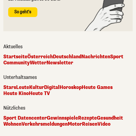
So geht's
Aktuelles
Startseite
Österreich
Deutschland
Nachrichten
Sport
Community
Wetter
Newsletter
Unterhaltsames
Stars
Leute
Kultur
Digital
Horoskop
Heute Games
Heute Kino
Heute TV
Nützliches
Sport Datencenter
Gewinnspiele
Rezepte
Gesundheit
Wohnen
Verkehrsmeldungen
Motor
Reisen
Video