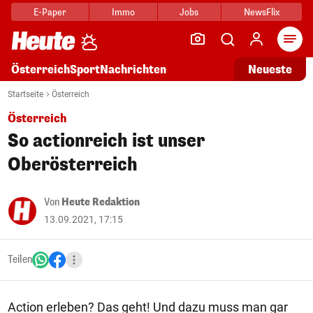
E-Paper
Immo
Jobs
NewsFlix
Arti
Österreich
Sport
Nachrichten
Neueste
Startseite
Österreich
Österreich
So actionreich ist unser
Oberösterreich
Von
Heute Redaktion
13.09.2021, 17:15
Teilen
Action erleben? Das geht! Und dazu muss man gar