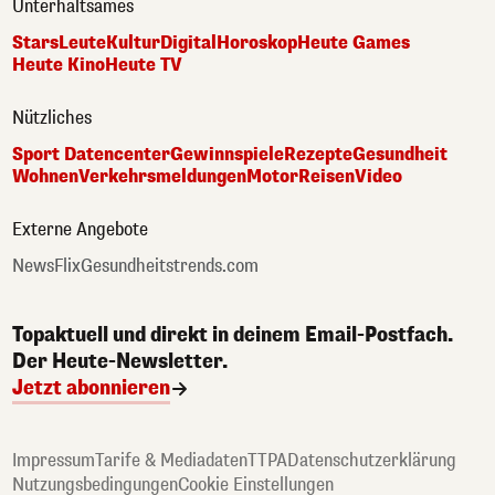
Unterhaltsames
Stars
Leute
Kultur
Digital
Horoskop
Heute Games
Heute Kino
Heute TV
Nützliches
Sport Datencenter
Gewinnspiele
Rezepte
Gesundheit
Wohnen
Verkehrsmeldungen
Motor
Reisen
Video
Externe Angebote
NewsFlix
Gesundheitstrends.com
Topaktuell und direkt in deinem Email-Postfach.
Der Heute-Newsletter.
Jetzt abonnieren
Impressum
Tarife & Mediadaten
TTPA
Datenschutzerklärung
Nutzungsbedingungen
Cookie Einstellungen