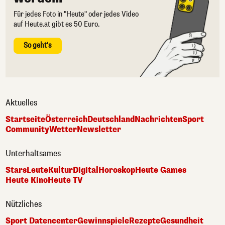
Für jedes Foto in "Heute" oder jedes Video
auf Heute.at gibt es 50 Euro.
So geht's
Aktuelles
Startseite
Österreich
Deutschland
Nachrichten
Sport
Community
Wetter
Newsletter
Unterhaltsames
Stars
Leute
Kultur
Digital
Horoskop
Heute Games
Heute Kino
Heute TV
Nützliches
Sport Datencenter
Gewinnspiele
Rezepte
Gesundheit