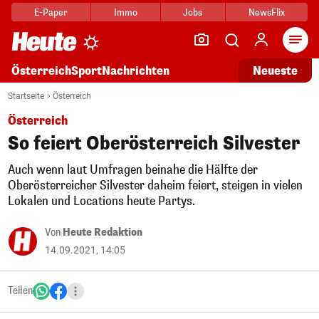
E-Paper
Immo
Jobs
NewsFlix
Arti
Österreich
Sport
Nachrichten
Neueste
Startseite
Österreich
Österreich
So feiert Oberösterreich Silvester
Auch wenn laut Umfragen beinahe die Hälfte der
Oberösterreicher Silvester daheim feiert, steigen in vielen
Lokalen und Locations heute Partys.
Von
Heute Redaktion
14.09.2021, 14:05
Teilen