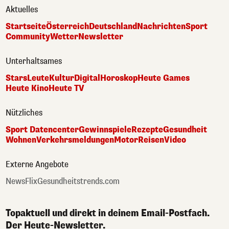
Aktuelles
Startseite
Österreich
Deutschland
Nachrichten
Sport
Community
Wetter
Newsletter
Unterhaltsames
Stars
Leute
Kultur
Digital
Horoskop
Heute Games
Heute Kino
Heute TV
Nützliches
Sport Datencenter
Gewinnspiele
Rezepte
Gesundheit
Wohnen
Verkehrsmeldungen
Motor
Reisen
Video
Externe Angebote
NewsFlix
Gesundheitstrends.com
Topaktuell und direkt in deinem Email-Postfach.
Der Heute-Newsletter.