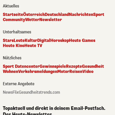
Aktuelles
Startseite
Österreich
Deutschland
Nachrichten
Sport
Community
Wetter
Newsletter
Unterhaltsames
Stars
Leute
Kultur
Digital
Horoskop
Heute Games
Heute Kino
Heute TV
Nützliches
Sport Datencenter
Gewinnspiele
Rezepte
Gesundheit
Wohnen
Verkehrsmeldungen
Motor
Reisen
Video
Externe Angebote
NewsFlix
Gesundheitstrends.com
Topaktuell und direkt in deinem Email-Postfach.
Der Heute-Newsletter.