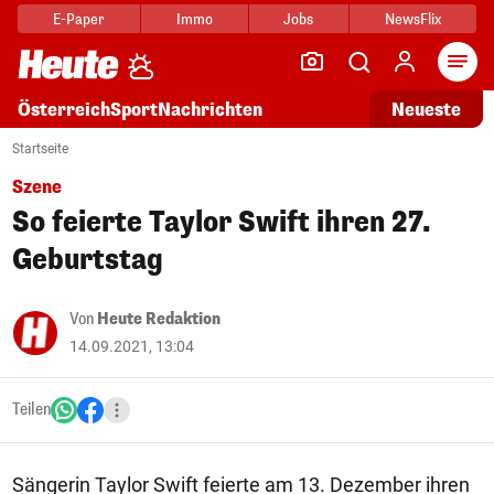
E-Paper
Immo
Jobs
NewsFlix
Arti
Österreich
Sport
Nachrichten
Neueste
Startseite
Szene
So feierte Taylor Swift ihren 27.
Geburtstag
Von
Heute Redaktion
14.09.2021, 13:04
Teilen
Sängerin Taylor Swift feierte am 13. Dezember ihren