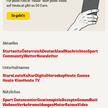
Für jedes Foto in "Heute" oder jedes Video
auf Heute.at gibt es 50 Euro.
So geht's
Aktuelles
Startseite
Österreich
Deutschland
Nachrichten
Sport
Community
Wetter
Newsletter
Unterhaltsames
Stars
Leute
Kultur
Digital
Horoskop
Heute Games
Heute Kino
Heute TV
Nützliches
Sport Datencenter
Gewinnspiele
Rezepte
Gesundheit
Wohnen
Verkehrsmeldungen
Motor
Reisen
Video