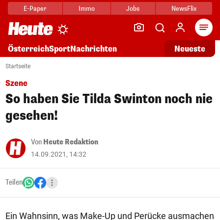
E-Paper
Immo
Jobs
NewsFlix
Arti
Österreich
Sport
Nachrichten
Neueste
Startseite
Szene
So haben Sie Tilda Swinton noch nie
gesehen!
Von
Heute Redaktion
14.09.2021, 14:32
Teilen
Ein Wahnsinn, was Make-Up und Perücke ausmachen