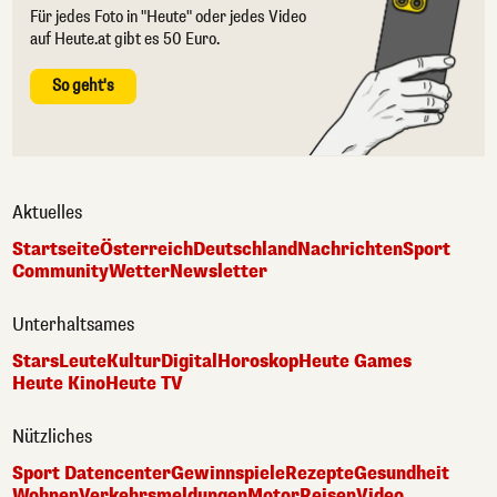
Für jedes Foto in "Heute" oder jedes Video
auf Heute.at gibt es 50 Euro.
So geht's
Aktuelles
Startseite
Österreich
Deutschland
Nachrichten
Sport
Community
Wetter
Newsletter
Unterhaltsames
Stars
Leute
Kultur
Digital
Horoskop
Heute Games
Heute Kino
Heute TV
Nützliches
Sport Datencenter
Gewinnspiele
Rezepte
Gesundheit
Wohnen
Verkehrsmeldungen
Motor
Reisen
Video