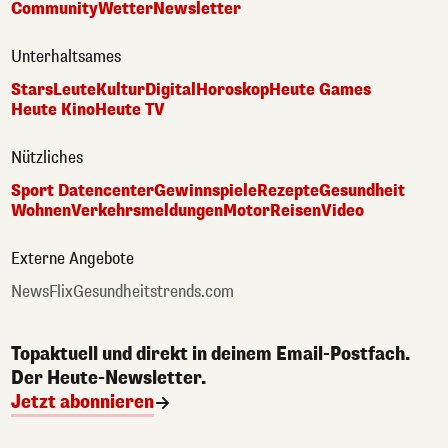
Community
Wetter
Newsletter
Unterhaltsames
Stars
Leute
Kultur
Digital
Horoskop
Heute Games
Heute Kino
Heute TV
Nützliches
Sport Datencenter
Gewinnspiele
Rezepte
Gesundheit
Wohnen
Verkehrsmeldungen
Motor
Reisen
Video
Externe Angebote
NewsFlix
Gesundheitstrends.com
Topaktuell und direkt in deinem Email-Postfach.
Der Heute-Newsletter.
Jetzt abonnieren