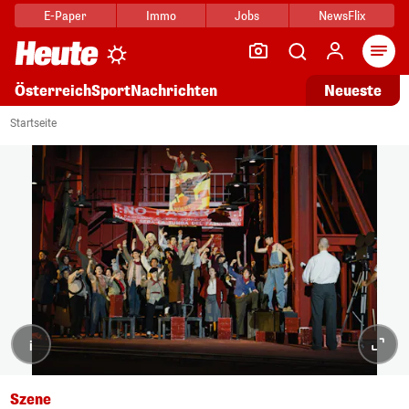
E-Paper
Immo
Jobs
NewsFlix
Arti
Österreich
Sport
Nachrichten
Neueste
Startseite
i
Szene