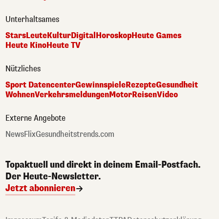
Unterhaltsames
Stars
Leute
Kultur
Digital
Horoskop
Heute Games
Heute Kino
Heute TV
Nützliches
Sport Datencenter
Gewinnspiele
Rezepte
Gesundheit
Wohnen
Verkehrsmeldungen
Motor
Reisen
Video
Externe Angebote
NewsFlix
Gesundheitstrends.com
Topaktuell und direkt in deinem Email-Postfach.
Der Heute-Newsletter.
Jetzt abonnieren