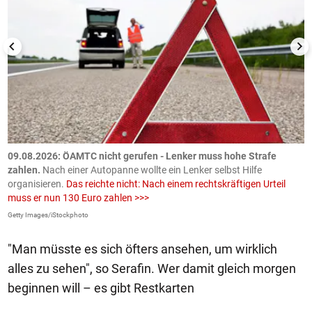
09.08.2026: ÖAMTC nicht gerufen - Lenker muss hohe Strafe
0
en
zahlen.
Nach einer Autopanne wollte ein Lenker selbst Hilfe
H
organisieren.
Das reichte nicht: Nach einem rechtskräftigen Urteil
u
muss er nun 130 Euro zahlen >>>
m
Getty Images/iStockphoto
Fa
"Man müsste es sich öfters ansehen, um wirklich
alles zu sehen", so Serafin. Wer damit gleich morgen
beginnen will – es gibt Restkarten