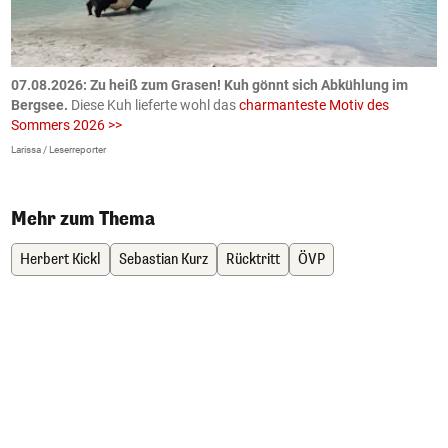
ch
07.08.2026: Zu heiß zum Grasen! Kuh gönnt sich Abkühlung im
0
Bergsee.
Diese Kuh lieferte wohl das
charmanteste Motiv des
S
Sommers 2026 >>
a
>
Larissa / Leserreporter
zV
Mehr zum Thema
Herbert Kickl
Sebastian Kurz
Rücktritt
ÖVP