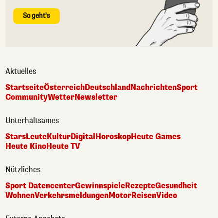
So geht's
Aktuelles
Startseite
Österreich
Deutschland
Nachrichten
Sport
Community
Wetter
Newsletter
Unterhaltsames
Stars
Leute
Kultur
Digital
Horoskop
Heute Games
Heute Kino
Heute TV
Nützliches
Sport Datencenter
Gewinnspiele
Rezepte
Gesundheit
Wohnen
Verkehrsmeldungen
Motor
Reisen
Video