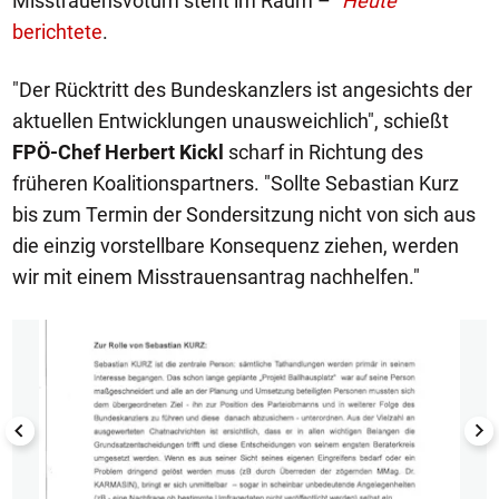
Misstrauensvotum steht im Raum –
"Heute"
berichtete
.
"Der Rücktritt des Bundeskanzlers ist angesichts der
aktuellen Entwicklungen unausweichlich", schießt
FPÖ-Chef Herbert Kickl
scharf in Richtung des
früheren Koalitionspartners. "Sollte Sebastian Kurz
bis zum Termin der Sondersitzung nicht von sich aus
die einzig vorstellbare Konsequenz ziehen, werden
wir mit einem Misstrauensantrag nachhelfen."
1/7