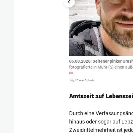
tzte.
Zu einem tragischen
06.08.2026: Seltener pinker Grash
igen gekommen.
Bei einem Frontal-
fotografierte in Muhr (S) einen a
>>
zVg / Dieter Dobnik
Amtszeit auf Lebenszei
Durch eine Verfassungsänd
hinaus oder sogar auf Lebze
Zweidrittelmehrheit ist je