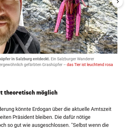
üpfer in Salzburg entdeckt.
Ein Salzburger Wanderer
05.08
ußergewöhnlich gefärbten Grashüpfer –
das Tier ist leuchtend rosa
schlie
APA-Imag
t theoretisch möglich
erung könnte Erdogan über die aktuelle Amtszeit
iten Präsident bleiben. Die dafür nötige
doch so gut wie ausgeschlossen. "Selbst wenn die