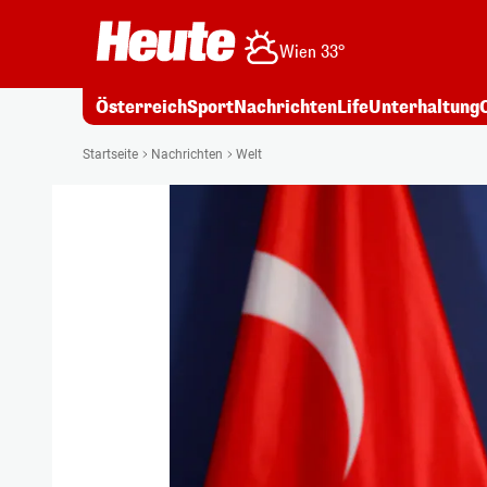
Wien 33°
Österreich
Sport
Nachrichten
Life
Unterhaltung
Startseite
Nachrichten
Welt