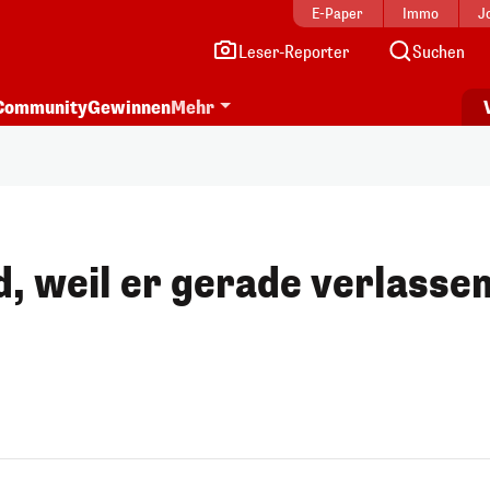
E-Paper
Immo
J
Leser-Reporter
Suchen
Community
Gewinnen
Mehr
d, weil er gerade verlasse