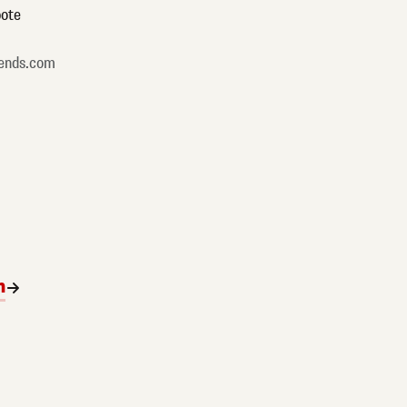
ote
ends.com
n