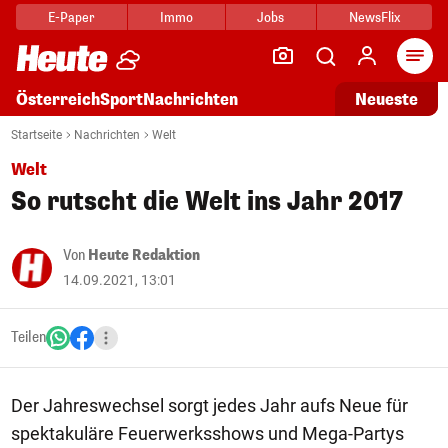
E-Paper
Immo
Jobs
NewsFlix
Arti
Österreich
Sport
Nachrichten
Neueste
Startseite
Nachrichten
Welt
Welt
So rutscht die Welt ins Jahr 2017
Von
Heute Redaktion
14.09.2021, 13:01
Teilen
Der Jahreswechsel sorgt jedes Jahr aufs Neue für
spektakuläre Feuerwerksshows und Mega-Partys