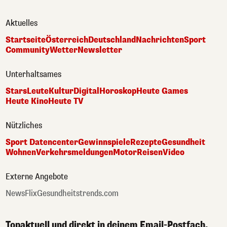
Aktuelles
Startseite
Österreich
Deutschland
Nachrichten
Sport
Community
Wetter
Newsletter
Unterhaltsames
Stars
Leute
Kultur
Digital
Horoskop
Heute Games
Heute Kino
Heute TV
Nützliches
Sport Datencenter
Gewinnspiele
Rezepte
Gesundheit
Wohnen
Verkehrsmeldungen
Motor
Reisen
Video
Externe Angebote
NewsFlix
Gesundheitstrends.com
Topaktuell und direkt in deinem Email-Postfach.