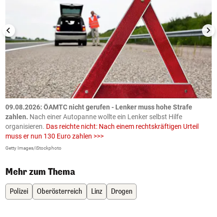
09.08.2026: ÖAMTC nicht gerufen - Lenker muss hohe Strafe
0
en
zahlen.
Nach einer Autopanne wollte ein Lenker selbst Hilfe
H
organisieren.
Das reichte nicht: Nach einem rechtskräftigen Urteil
u
muss er nun 130 Euro zahlen >>>
m
Getty Images/iStockphoto
Fa
Mehr zum Thema
Polizei
Oberösterreich
Linz
Drogen