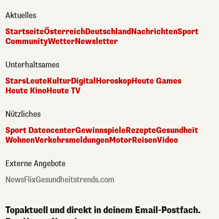
Aktuelles
Startseite
Österreich
Deutschland
Nachrichten
Sport
Community
Wetter
Newsletter
Unterhaltsames
Stars
Leute
Kultur
Digital
Horoskop
Heute Games
Heute Kino
Heute TV
Nützliches
Sport Datencenter
Gewinnspiele
Rezepte
Gesundheit
Wohnen
Verkehrsmeldungen
Motor
Reisen
Video
Externe Angebote
NewsFlix
Gesundheitstrends.com
Topaktuell und direkt in deinem Email-Postfach.