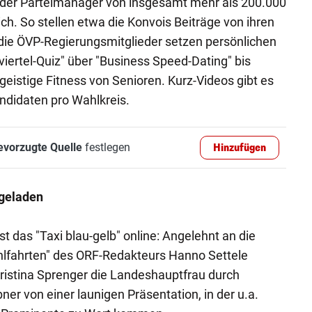
der Parteimanager von insgesamt mehr als 200.000
ch. So stellen etwa die Konvois Beiträge von ihren
, die ÖVP-Regierungsmitglieder setzen persönlichen
ertel-Quiz" über "Business Speed-Dating" bis
 geistige Fitness von Senioren. Kurz-Videos gibt es
ndidaten pro Wahlkreis.
evorzugte Quelle
festlegen
Hinzufügen
hgeladen
t das "Taxi blau-gelb" online: Angelehnt an die
lfahrten" des ORF-Redakteurs Hanno Settele
Kristina Sprenger die Landeshauptfrau durch
ner von einer launigen Präsentation, in der u.a.