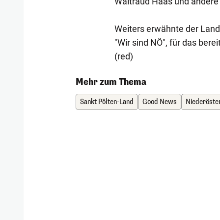
Waltraud Haas und andere
Weiters erwähnte der Lande
"Wir sind NÖ", für das ber
(red)
Mehr zum Thema
Sankt Pölten-Land
Good News
Niederöste