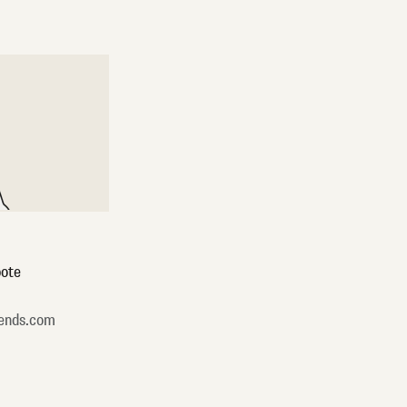
ote
ends.com