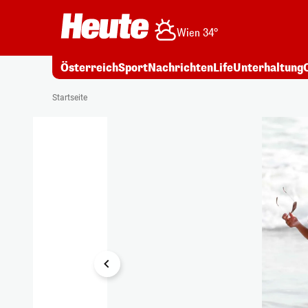
Wien 34°
Österreich
Sport
Nachrichten
Life
Unterhaltung
1/10
Startseite