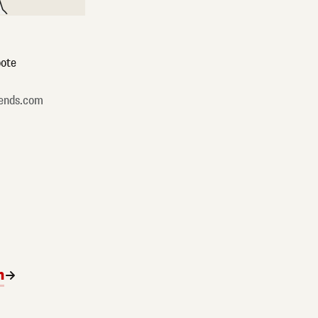
ote
ends.com
n