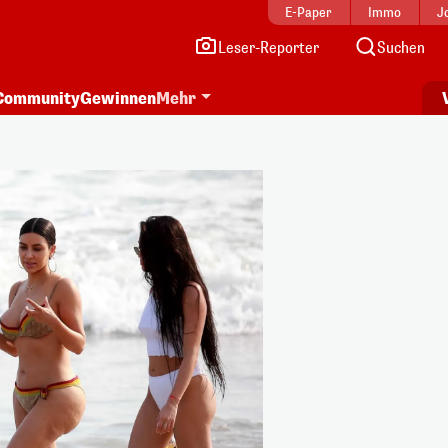
E-Paper
Immo
J
Leser-Reporter
Suchen
Community
Gewinnen
Mehr
i