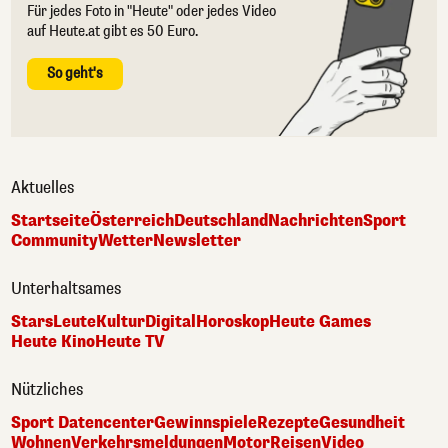
Für jedes Foto in "Heute" oder jedes Video
auf Heute.at gibt es 50 Euro.
So geht's
Aktuelles
Startseite
Österreich
Deutschland
Nachrichten
Sport
Community
Wetter
Newsletter
Unterhaltsames
Stars
Leute
Kultur
Digital
Horoskop
Heute Games
Heute Kino
Heute TV
Nützliches
Sport Datencenter
Gewinnspiele
Rezepte
Gesundheit
Wohnen
Verkehrsmeldungen
Motor
Reisen
Video