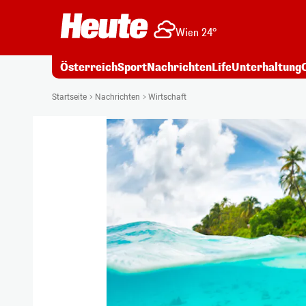
Wien 24°
Österreich
Sport
Nachrichten
Life
Unterhaltung
Startseite
Nachrichten
Wirtschaft