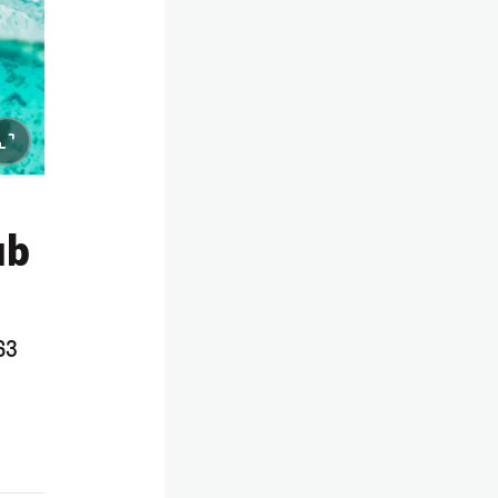
ub
63