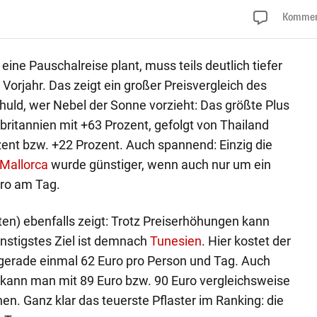
Kommen
ne Pauschalreise plant, muss teils deutlich tiefer
 Vorjahr. Das zeigt ein großer Preisvergleich des
chuld, wer Nebel der Sonne vorzieht: Das größte Plus
itannien mit +63 Prozent, gefolgt von Thailand
zent bzw. +22 Prozent. Auch spannend: Einzig die
Mallorca
wurde günstiger, wenn auch nur um ein
uro am Tag.
en) ebenfalls zeigt: Trotz Preiserhöhungen kann
stigstes Ziel ist demnach
Tunesien
. Hier kostet der
 gerade einmal 62 Euro pro Person und Tag. Auch
i kann man mit 89 Euro bzw. 90 Euro vergleichsweise
en. Ganz klar das teuerste Pflaster im Ranking: die