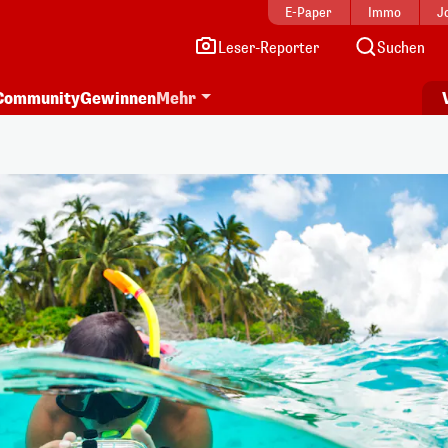
E-Paper
Immo
J
Leser-Reporter
Suchen
Community
Gewinnen
Mehr