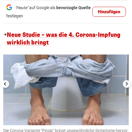
"Heute"
auf Google als
bevorzugte Quelle
Hinzufügen
festlegen
Neue Studie – was die 4. Corona-Impfung
wirklich bringt
1/5
Die Corona-Variante "Pirola" bringt ungewöhnliche Symptome hervor:
J