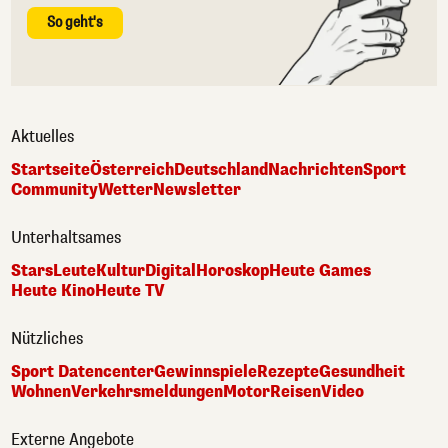
So geht's
Aktuelles
Startseite
Österreich
Deutschland
Nachrichten
Sport
Community
Wetter
Newsletter
Unterhaltsames
Stars
Leute
Kultur
Digital
Horoskop
Heute Games
Heute Kino
Heute TV
Nützliches
Sport Datencenter
Gewinnspiele
Rezepte
Gesundheit
Wohnen
Verkehrsmeldungen
Motor
Reisen
Video
Externe Angebote