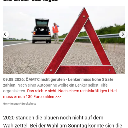
09.08.2026: ÖAMTC nicht gerufen - Lenker muss hohe Strafe
0
en
zahlen.
Nach einer Autopanne wollte ein Lenker selbst Hilfe
H
organisieren.
Das reichte nicht: Nach einem rechtskräftigen Urteil
u
muss er nun 130 Euro zahlen >>>
m
Getty Images/iStockphoto
Fa
2020 standen die blauen noch nicht auf dem
Wahlzettel. Bei der Wahl am Sonntag konnte sich die