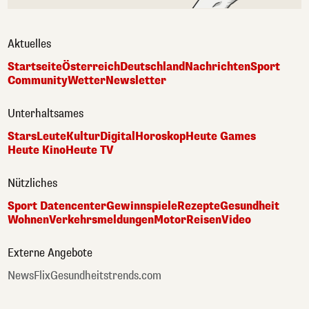
Aktuelles
Startseite
Österreich
Deutschland
Nachrichten
Sport
Community
Wetter
Newsletter
Unterhaltsames
Stars
Leute
Kultur
Digital
Horoskop
Heute Games
Heute Kino
Heute TV
Nützliches
Sport Datencenter
Gewinnspiele
Rezepte
Gesundheit
Wohnen
Verkehrsmeldungen
Motor
Reisen
Video
Externe Angebote
NewsFlix
Gesundheitstrends.com