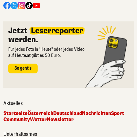
Jetzt
Leserreporter
werden.
Für jedes Foto in "Heute" oder jedes Video
auf Heute.at gibt es 50 Euro.
So geht's
Aktuelles
Startseite
Österreich
Deutschland
Nachrichten
Sport
Community
Wetter
Newsletter
Unterhaltsames