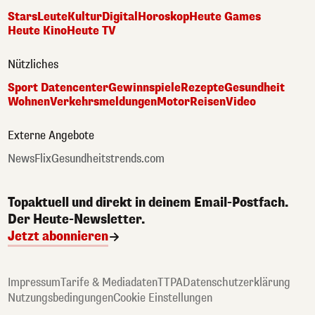
Stars
Leute
Kultur
Digital
Horoskop
Heute Games
Heute Kino
Heute TV
Nützliches
Sport Datencenter
Gewinnspiele
Rezepte
Gesundheit
Wohnen
Verkehrsmeldungen
Motor
Reisen
Video
Externe Angebote
NewsFlix
Gesundheitstrends.com
Topaktuell und direkt in deinem Email-Postfach.
Der Heute-Newsletter.
Jetzt abonnieren
Impressum
Tarife & Mediadaten
TTPA
Datenschutzerklärung
Nutzungsbedingungen
Cookie Einstellungen