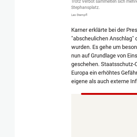
Trotz Verbot sammelten sich mehr
Stephansplatz.
Leo Stempfl
Karner erklärte bei der Pr
"abscheulichen Anschlag" 
wurden. Es gehe um besonn
nun auf Grundlage von Ein
geschehen. Staatsschutz-Ch
Europa ein erhöhtes Gefähr
eigene als auch externe In