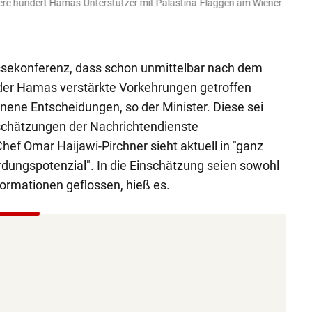
ere hundert Hamas-Unterstützer mit Palästina-Flaggen am Wiener
Sie sk
Leo Ste
essekonferenz, dass schon unmittelbar nach dem
der Hamas verstärkte Vorkehrungen getroffen
ene Entscheidungen, so der Minister. Diese sei
schätzungen der Nachrichtendienste
ef Omar Haijawi-Pirchner sieht aktuell in "ganz
dungspotenzial". In die Einschätzung seien sowohl
formationen geflossen, hieß es.