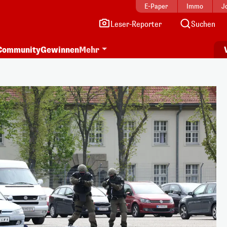
E-Paper
Immo
J
Leser-Reporter
Suchen
Community
Gewinnen
Mehr