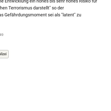
Entwicklung ein hohes bis sehr hohes Risiko für
hen Terrorismus darstellt" so der
as Gefährdungsmoment sei als "latent" zu
:49
lizei