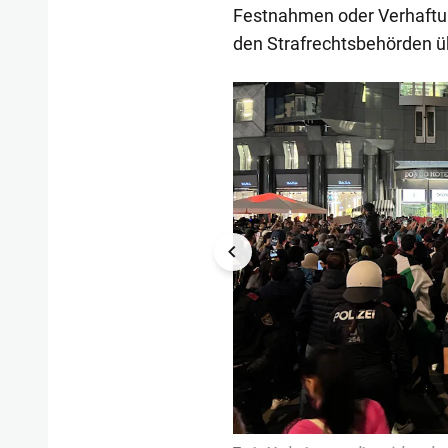
Festnahmen oder Verhaftun
den Strafrechtsbehörden 
1/15