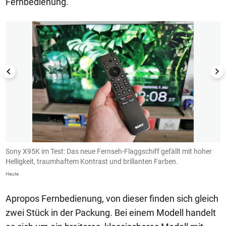
Fernbedienung.
1/10
Sony X95K im Test: Das neue Fernseh-Flaggschiff gefällt mit hoher
S
Helligkeit, traumhaftem Kontrast und brillanten Farben.
H
Heute
He
Apropos Fernbedienung, von dieser finden sich gleich
zwei Stück in der Packung. Bei einem Modell handelt