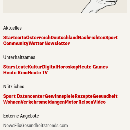
Aktuelles
Startseite
Österreich
Deutschland
Nachrichten
Sport
Community
Wetter
Newsletter
Unterhaltsames
Stars
Leute
Kultur
Digital
Horoskop
Heute Games
Heute Kino
Heute TV
Nützliches
Sport Datencenter
Gewinnspiele
Rezepte
Gesundheit
Wohnen
Verkehrsmeldungen
Motor
Reisen
Video
Externe Angebote
NewsFlix
Gesundheitstrends.com