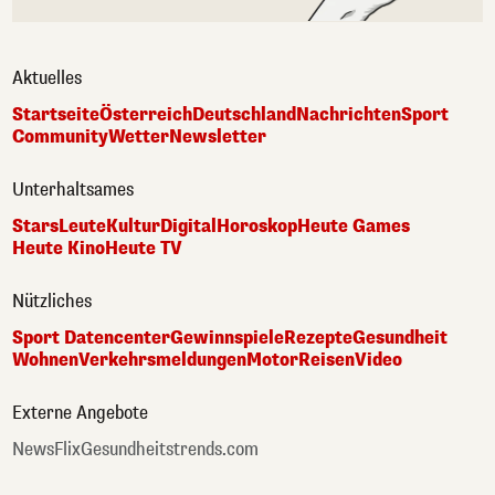
Aktuelles
Startseite
Österreich
Deutschland
Nachrichten
Sport
Community
Wetter
Newsletter
Unterhaltsames
Stars
Leute
Kultur
Digital
Horoskop
Heute Games
Heute Kino
Heute TV
Nützliches
Sport Datencenter
Gewinnspiele
Rezepte
Gesundheit
Wohnen
Verkehrsmeldungen
Motor
Reisen
Video
Externe Angebote
NewsFlix
Gesundheitstrends.com