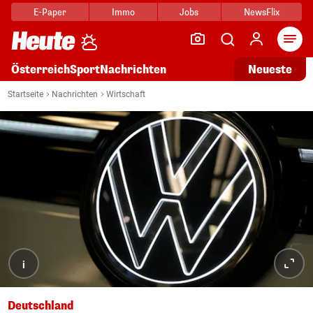
E-Paper
Immo
Jobs
NewsFlix
Arti
Österreich
Sport
Nachrichten
Neueste
Startseite
Nachrichten
Wirtschaft
i
Deutschland