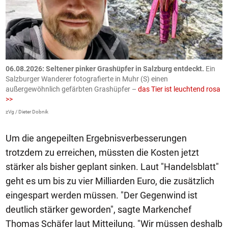
06.08.2026: Seltener pinker Grashüpfer in Salzburg entdeckt.
Ein
0
Salzburger Wanderer fotografierte in Muhr (S) einen
S
außergewöhnlich gefärbten Grashüpfer –
das Tier ist leuchtend rosa
U
>>
AP
zVg / Dieter Dobnik
Um die angepeilten Ergebnisverbesserungen
trotzdem zu erreichen, müssten die Kosten jetzt
stärker als bisher geplant sinken. Laut "Handelsblatt"
geht es um bis zu vier Milliarden Euro, die zusätzlich
eingespart werden müssen. "Der Gegenwind ist
deutlich stärker geworden", sagte Markenchef
Thomas Schäfer laut Mitteilung. "Wir müssen deshalb