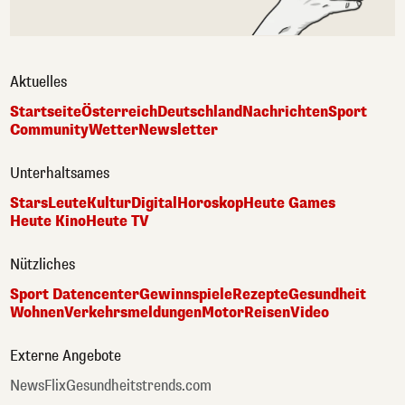
Aktuelles
Startseite
Österreich
Deutschland
Nachrichten
Sport
Community
Wetter
Newsletter
Unterhaltsames
Stars
Leute
Kultur
Digital
Horoskop
Heute Games
Heute Kino
Heute TV
Nützliches
Sport Datencenter
Gewinnspiele
Rezepte
Gesundheit
Wohnen
Verkehrsmeldungen
Motor
Reisen
Video
Externe Angebote
NewsFlix
Gesundheitstrends.com