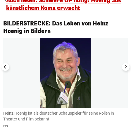
Auch lesen: Schwere OP nötig! Hoenig aus
künstlichem Koma erwacht
BILDERSTRECKE: Das Leben von Heinz
1/10
Hoenig in Bildern
s
Heinz Hoenig ist als deutscher Schauspieler für seine Rollen in
E
Theater und Film bekannt.
D
EPA
ww