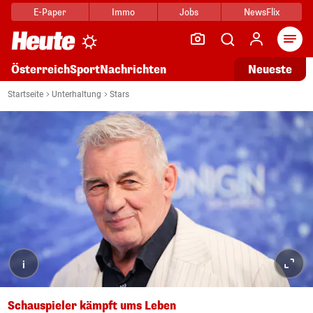
E-Paper
Immo
Jobs
NewsFlix
Arti
Österreich
Sport
Nachrichten
Neueste
Startseite
Unterhaltung
Stars
i
Schauspieler kämpft ums Leben