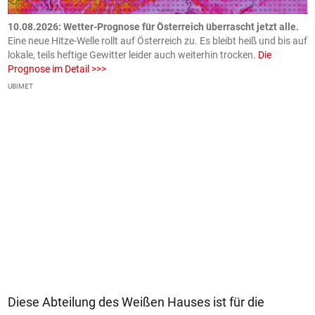
10.08.2026: Wetter-Prognose für Österreich überrascht jetzt alle.
0
e
Eine neue Hitze-Welle rollt auf Österreich zu. Es bleibt heiß und bis auf
z
h
lokale, teils heftige Gewitter leider auch weiterhin trocken.
Die
o
Prognose im Detail >>>
m
UBIMET
Ge
Diese Abteilung des Weißen Hauses ist für die