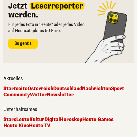
Jetzt
Leserreporter
werden.
Für jedes Foto in "Heute" oder jedes Video
auf Heute.at gibt es 50 Euro.
So geht's
Aktuelles
Startseite
Österreich
Deutschland
Nachrichten
Sport
Community
Wetter
Newsletter
Unterhaltsames
Stars
Leute
Kultur
Digital
Horoskop
Heute Games
Heute Kino
Heute TV