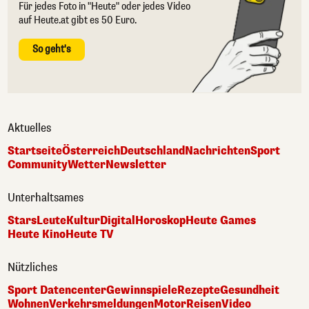
Für jedes Foto in "Heute" oder jedes Video
auf Heute.at gibt es 50 Euro.
So geht's
Aktuelles
Startseite
Österreich
Deutschland
Nachrichten
Sport
Community
Wetter
Newsletter
Unterhaltsames
Stars
Leute
Kultur
Digital
Horoskop
Heute Games
Heute Kino
Heute TV
Nützliches
Sport Datencenter
Gewinnspiele
Rezepte
Gesundheit
Wohnen
Verkehrsmeldungen
Motor
Reisen
Video