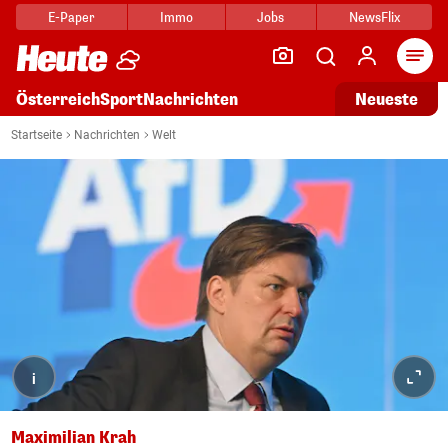
E-Paper
Immo
Jobs
NewsFlix
Arti
Österreich
Sport
Nachrichten
Neueste
Startseite
Nachrichten
Welt
i
Maximilian Krah