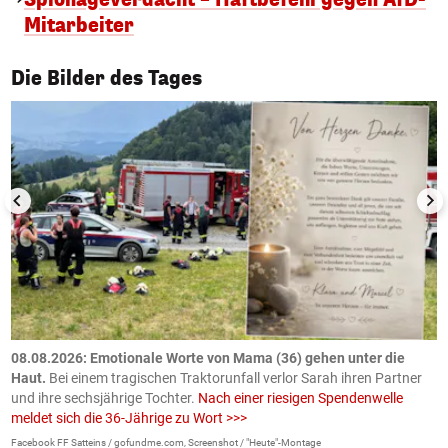
Mitarbeiter
1/50
Die Bilder des Tages
m
08.08.2026: Emotionale Worte von Mama (36) gehen unter die
0
Haut.
Bei einem tragischen Traktorunfall verlor Sarah ihren Partner
B
und ihre sechsjährige Tochter.
Nach einer riesigen Spendenwelle
S
meldet sich die 36-Jährige zu Wort >>>
La
Facebook FF Satteins / gofundme.com, Screenshot / "Heute"-Montage