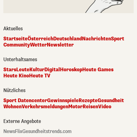
Aktuelles
Startseite
Österreich
Deutschland
Nachrichten
Sport
Community
Wetter
Newsletter
Unterhaltsames
Stars
Leute
Kultur
Digital
Horoskop
Heute Games
Heute Kino
Heute TV
Nützliches
Sport Datencenter
Gewinnspiele
Rezepte
Gesundheit
Wohnen
Verkehrsmeldungen
Motor
Reisen
Video
Externe Angebote
NewsFlix
Gesundheitstrends.com