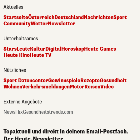
Aktuelles
Startseite
Österreich
Deutschland
Nachrichten
Sport
Community
Wetter
Newsletter
Unterhaltsames
Stars
Leute
Kultur
Digital
Horoskop
Heute Games
Heute Kino
Heute TV
Nützliches
Sport Datencenter
Gewinnspiele
Rezepte
Gesundheit
Wohnen
Verkehrsmeldungen
Motor
Reisen
Video
Externe Angebote
NewsFlix
Gesundheitstrends.com
Topaktuell und direkt in deinem Email-Postfach.
Der Heute-Newsletter.