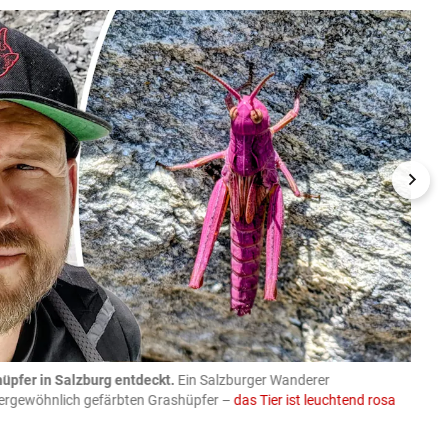
üpfer in Salzburg entdeckt.
Ein Salzburger Wanderer
05.08
ußergewöhnlich gefärbten Grashüpfer –
das Tier ist leuchtend rosa
schlie
APA-Imag