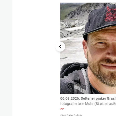
tzte.
Zu einem tragischen
06.08.2026: Seltener pinker Grash
igen gekommen.
Bei einem Frontal-
fotografierte in Muhr (S) einen a
>>
zVg / Dieter Dobnik