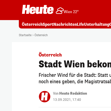
Wien 22°
Österreich
Sport
Nachrichten
Life
Unterhaltung
Startseite
Österreich
Österreich
Stadt Wien beko
Frischer Wind für die Stadt: Statt
noch eines geben, die Magistratsa
Von
Heute Redaktion
13.09.2021, 17:40