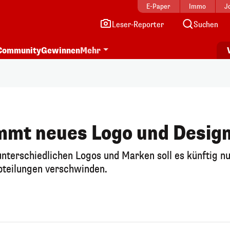
E-Paper
Immo
J
Leser-Reporter
Suchen
Community
Gewinnen
Mehr
mmt neues Logo und Desig
 unterschiedlichen Logos und Marken soll es künftig n
bteilungen verschwinden.