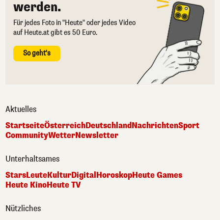
werden.
Für jedes Foto in "Heute" oder jedes Video
auf Heute.at gibt es 50 Euro.
So geht's
Aktuelles
Startseite
Österreich
Deutschland
Nachrichten
Sport
Community
Wetter
Newsletter
Unterhaltsames
Stars
Leute
Kultur
Digital
Horoskop
Heute Games
Heute Kino
Heute TV
Nützliches