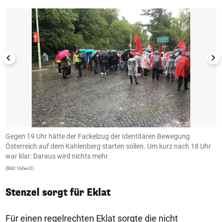
Gegen 19 Uhr hätte der Fackelzug der Identitären Bewegung
D
Österreich auf dem Kahlenberg starten sollen. Um kurz nach 18 Uhr
b
war klar: Daraus wird nichts mehr.
z
(Bild: Video3)
(B
Stenzel sorgt für Eklat
Für einen regelrechten Eklat sorgte die nicht