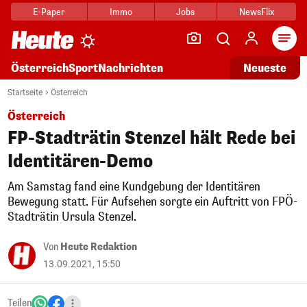
E-Paper
Immo
Jobs
NewsFlix
Arti
Österreich
Sport
Nachrichten
Neueste
Startseite
Österreich
Österreich
FP-Stadträtin Stenzel hält Rede bei
Identitären-Demo
Am Samstag fand eine Kundgebung der Identitären
Bewegung statt. Für Aufsehen sorgte ein Auftritt von FPÖ-
Stadträtin Ursula Stenzel.
Von
Heute Redaktion
13.09.2021, 15:50
Teilen