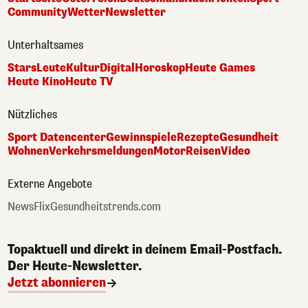
Community
Wetter
Newsletter
Unterhaltsames
Stars
Leute
Kultur
Digital
Horoskop
Heute Games
Heute Kino
Heute TV
Nützliches
Sport Datencenter
Gewinnspiele
Rezepte
Gesundheit
Wohnen
Verkehrsmeldungen
Motor
Reisen
Video
Externe Angebote
NewsFlix
Gesundheitstrends.com
Topaktuell und direkt in deinem Email-Postfach.
Der Heute-Newsletter.
Jetzt abonnieren