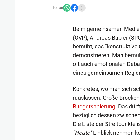
Teilen
Beim gemeinsamen Medien
(ÖVP), Andreas Babler (SPÖ
bemüht, das "konstruktive
demonstrieren. Man bemühte
oft auch emotionalen Debat
eines gemeinsamen Regie
Konkretes, wo man sich schon
rauslassen. Große Brocken 
Budgetsanierung
. Das dür
bezüglich dessen zwischen
Die Liste der Streitpunkte i
"Heute"
Einblick nehmen k