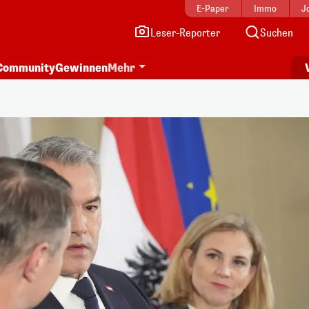
E-Paper
Immo
J
Leser-Reporter
Suchen
Community
Gewinnen
Mehr