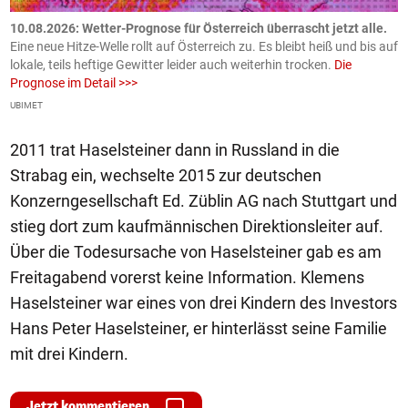
10.08.2026: Wetter-Prognose für Österreich überrascht jetzt alle.
0
e
Eine neue Hitze-Welle rollt auf Österreich zu. Es bleibt heiß und bis auf
z
h
lokale, teils heftige Gewitter leider auch weiterhin trocken.
Die
o
Prognose im Detail >>>
m
UBIMET
Ge
2011 trat Haselsteiner dann in Russland in die
Strabag ein, wechselte 2015 zur deutschen
Konzerngesellschaft Ed. Züblin AG nach Stuttgart und
stieg dort zum kaufmännischen Direktionsleiter auf.
Über die Todesursache von Haselsteiner gab es am
Freitagabend vorerst keine Information. Klemens
Haselsteiner war eines von drei Kindern des Investors
Hans Peter Haselsteiner, er hinterlässt seine Familie
mit drei Kindern.
Jetzt kommentieren