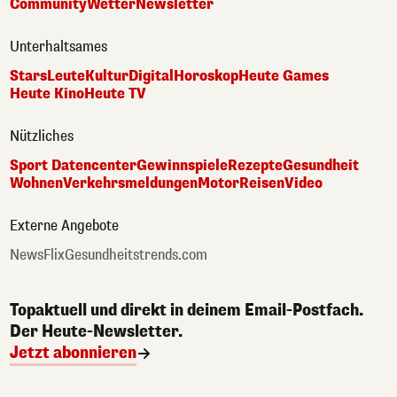
Community
Wetter
Newsletter
Unterhaltsames
Stars
Leute
Kultur
Digital
Horoskop
Heute Games
Heute Kino
Heute TV
Nützliches
Sport Datencenter
Gewinnspiele
Rezepte
Gesundheit
Wohnen
Verkehrsmeldungen
Motor
Reisen
Video
Externe Angebote
NewsFlix
Gesundheitstrends.com
Topaktuell und direkt in deinem Email-Postfach.
Der Heute-Newsletter.
Jetzt abonnieren