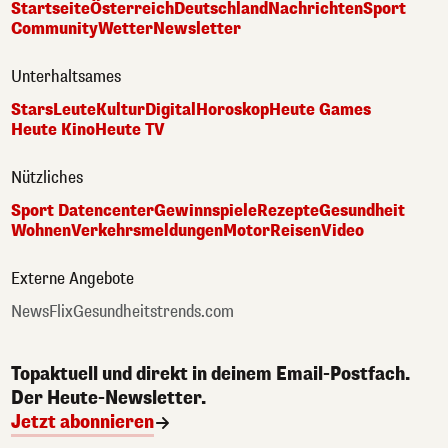
Startseite
Österreich
Deutschland
Nachrichten
Sport
Community
Wetter
Newsletter
Unterhaltsames
Stars
Leute
Kultur
Digital
Horoskop
Heute Games
Heute Kino
Heute TV
Nützliches
Sport Datencenter
Gewinnspiele
Rezepte
Gesundheit
Wohnen
Verkehrsmeldungen
Motor
Reisen
Video
Externe Angebote
NewsFlix
Gesundheitstrends.com
Topaktuell und direkt in deinem Email-Postfach.
Der Heute-Newsletter.
Jetzt abonnieren