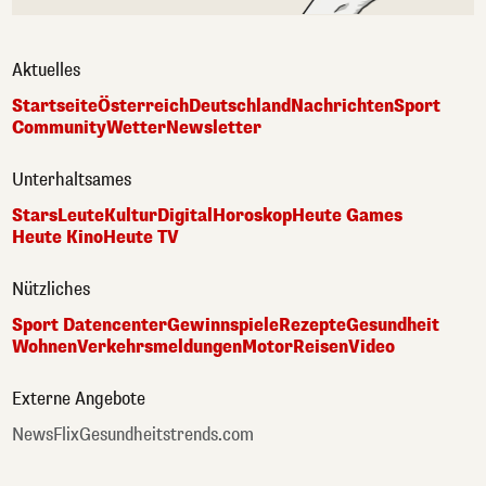
Aktuelles
Startseite
Österreich
Deutschland
Nachrichten
Sport
Community
Wetter
Newsletter
Unterhaltsames
Stars
Leute
Kultur
Digital
Horoskop
Heute Games
Heute Kino
Heute TV
Nützliches
Sport Datencenter
Gewinnspiele
Rezepte
Gesundheit
Wohnen
Verkehrsmeldungen
Motor
Reisen
Video
Externe Angebote
NewsFlix
Gesundheitstrends.com