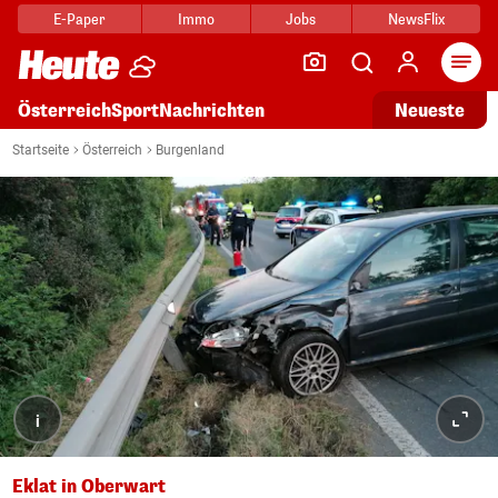
E-Paper
Immo
Jobs
NewsFlix
Arti
Österreich
Sport
Nachrichten
Neueste
Startseite
Österreich
Burgenland
i
Eklat in Oberwart