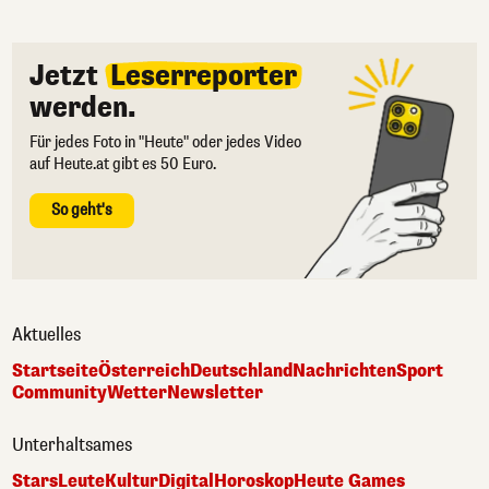
Jetzt
Leserreporter
werden.
Für jedes Foto in "Heute" oder jedes Video
auf Heute.at gibt es 50 Euro.
So geht's
Aktuelles
Startseite
Österreich
Deutschland
Nachrichten
Sport
Community
Wetter
Newsletter
Unterhaltsames
Stars
Leute
Kultur
Digital
Horoskop
Heute Games