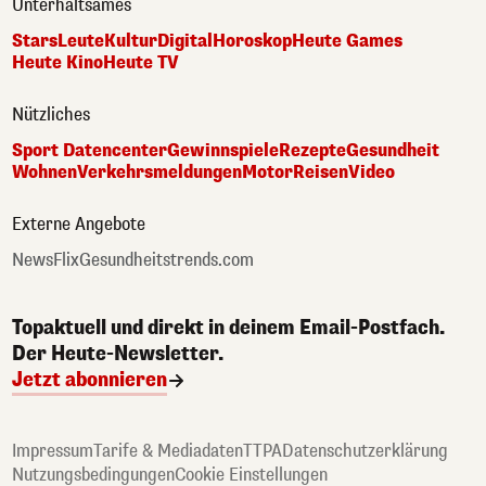
Unterhaltsames
Stars
Leute
Kultur
Digital
Horoskop
Heute Games
Heute Kino
Heute TV
Nützliches
Sport Datencenter
Gewinnspiele
Rezepte
Gesundheit
Wohnen
Verkehrsmeldungen
Motor
Reisen
Video
Externe Angebote
NewsFlix
Gesundheitstrends.com
Topaktuell und direkt in deinem Email-Postfach.
Der Heute-Newsletter.
Jetzt abonnieren
Impressum
Tarife & Mediadaten
TTPA
Datenschutzerklärung
Nutzungsbedingungen
Cookie Einstellungen