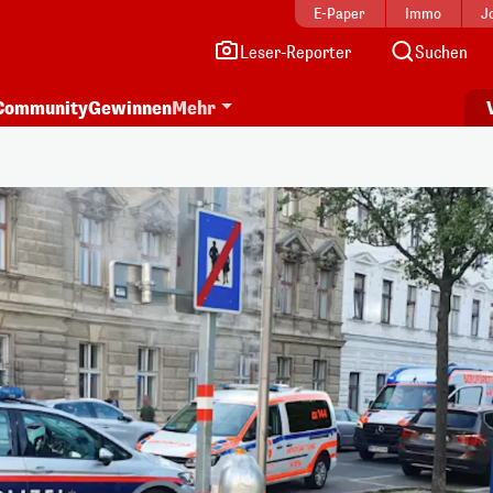
E-Paper
Immo
J
Leser-Reporter
Suchen
Community
Gewinnen
Mehr