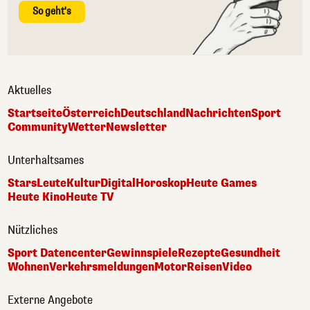
So geht's
Aktuelles
Startseite
Österreich
Deutschland
Nachrichten
Sport
Community
Wetter
Newsletter
Unterhaltsames
Stars
Leute
Kultur
Digital
Horoskop
Heute Games
Heute Kino
Heute TV
Nützliches
Sport Datencenter
Gewinnspiele
Rezepte
Gesundheit
Wohnen
Verkehrsmeldungen
Motor
Reisen
Video
Externe Angebote