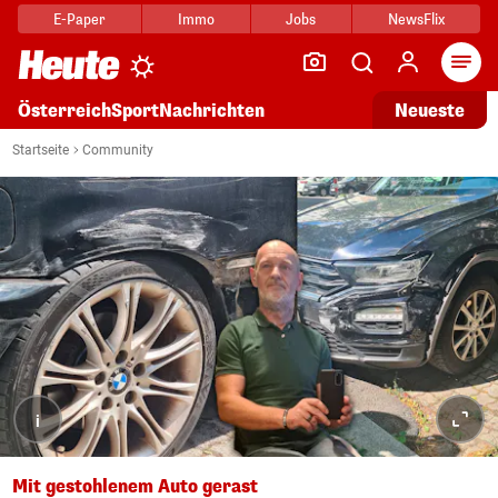
E-Paper
Immo
Jobs
NewsFlix
Arti
Österreich
Sport
Nachrichten
Neueste
Startseite
Community
i
Mit gestohlenem Auto gerast