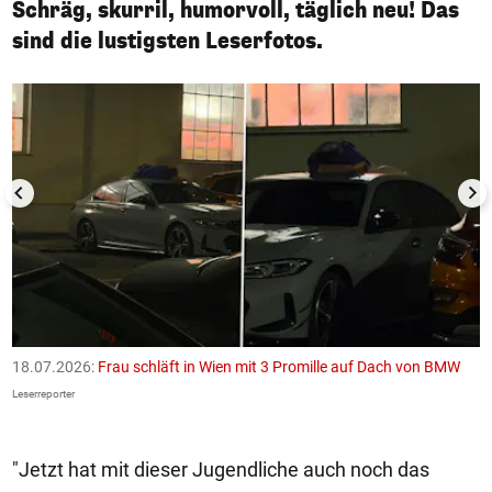
Schräg, skurril, humorvoll, täglich neu! Das
sind die lustigsten Leserfotos.
1/50
18.07.2026:
Frau schläft in Wien mit 3 Promille auf Dach von BMW
1
F
Leserreporter
Le
"Jetzt hat mit dieser Jugendliche auch noch das