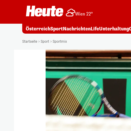
Wien 22°
Österreich
Sport
Nachrichten
Life
Unterhaltung
Startseite
Sport
Sportmix