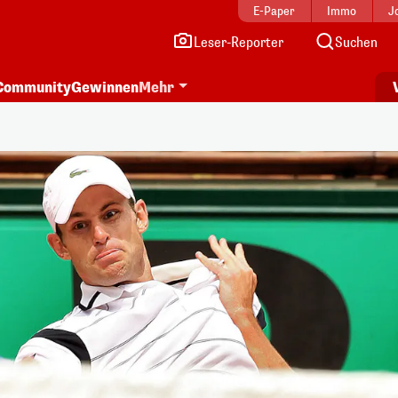
E-Paper
Immo
J
Leser-Reporter
Suchen
Community
Gewinnen
Mehr