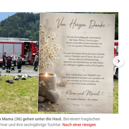
n Mama (36) gehen unter die Haut.
Bei einem tragischen
07.08
rtner und ihre sechsjährige Tochter.
Nach einer riesigen
charm