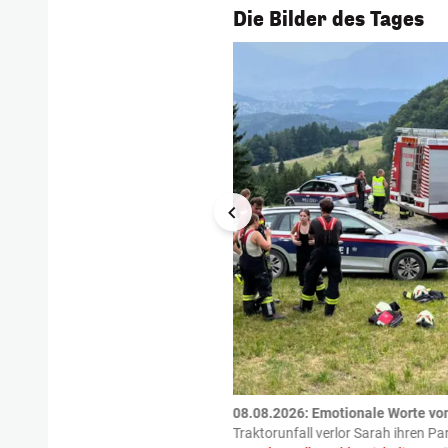
1/56
Die Bilder des Tages
tzte.
Zu einem tragischen
08.08.2026: Emotionale Worte vo
igen gekommen.
Bei einem Frontal-
Traktorunfall verlor Sarah ihren Pa