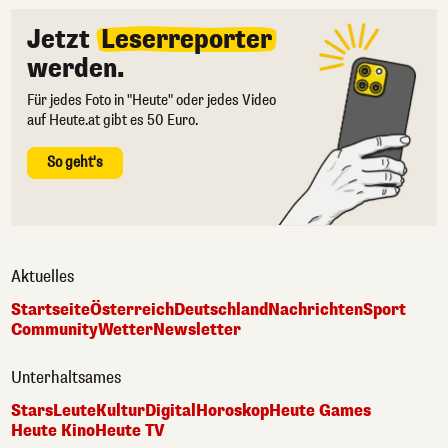
Jetzt
Leserreporter
werden.
Für jedes Foto in "Heute" oder jedes Video
auf Heute.at gibt es 50 Euro.
So geht's
Aktuelles
Startseite
Österreich
Deutschland
Nachrichten
Sport
Community
Wetter
Newsletter
Unterhaltsames
Stars
Leute
Kultur
Digital
Horoskop
Heute Games
Heute Kino
Heute TV