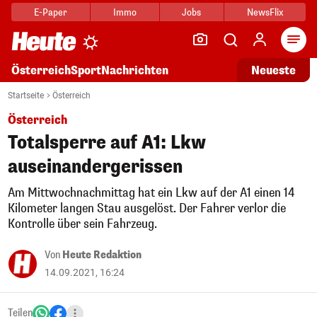
E-Paper
Immo
Jobs
NewsFlix
Arti
Österreich
Sport
Nachrichten
Neueste
Startseite
Österreich
Österreich
Totalsperre auf A1: Lkw
auseinandergerissen
Am Mittwochnachmittag hat ein Lkw auf der A1 einen 14
Kilometer langen Stau ausgelöst. Der Fahrer verlor die
Kontrolle über sein Fahrzeug.
Von
Heute Redaktion
14.09.2021, 16:24
Teilen