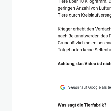
Tiere über 10 Kilogramm. De
geringen Anzahl von Lüftun
Tiere durch Kreislaufversag
Krieger erhebt den Verdach
nach Bekanntwerden des Fall
Grundsätzlich seien bei ei
Totgeburten keine Seltenhe
Achtung, das Video ist nic
"Heute"
auf Google als
b
Was sagt die Tierfabrik?