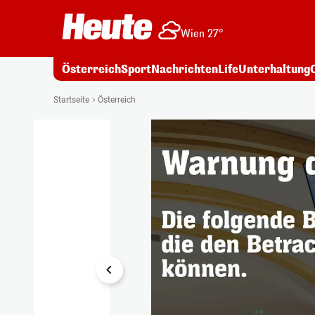
Wien 27°
Österreich
Sport
Nachrichten
Life
Unterhaltung
1/6
Startseite
Österreich