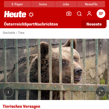
E-Paper
Immo
Jobs
NewsFlix
Arti
Österreich
Sport
Nachrichten
Neueste
Startseite
Tiere
i
Tierisches Versagen