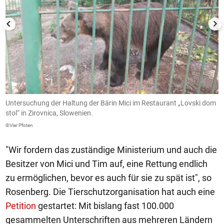
Untersuchung der Haltung der Bärin Mici im Restaurant „Lovski dom
U
stol“ in Zirovnica, Slowenien.
R
©Vier Pfoten
©V
"Wir fordern das zuständige Ministerium und auch die
Besitzer von Mici und Tim auf, eine Rettung endlich
zu ermöglichen, bevor es auch für sie zu spät ist", so
Rosenberg. Die Tierschutzorganisation hat auch eine
Petition
gestartet: Mit bislang fast 100.000
gesammelten Unterschriften aus mehreren Ländern