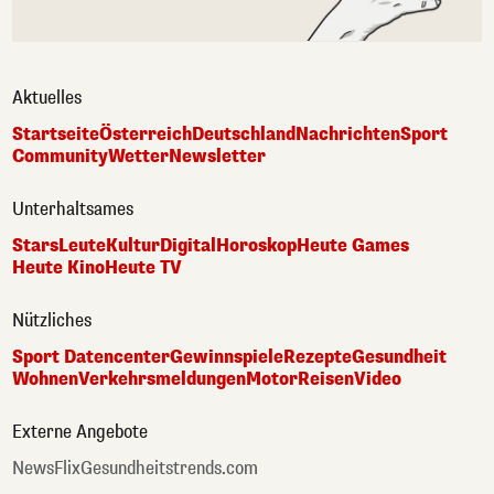
Aktuelles
Startseite
Österreich
Deutschland
Nachrichten
Sport
Community
Wetter
Newsletter
Unterhaltsames
Stars
Leute
Kultur
Digital
Horoskop
Heute Games
Heute Kino
Heute TV
Nützliches
Sport Datencenter
Gewinnspiele
Rezepte
Gesundheit
Wohnen
Verkehrsmeldungen
Motor
Reisen
Video
Externe Angebote
NewsFlix
Gesundheitstrends.com