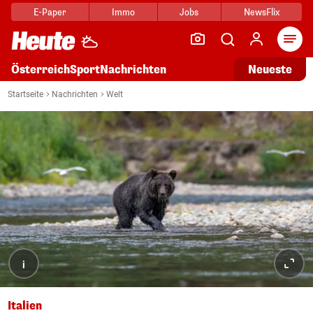
E-Paper
Immo
Jobs
NewsFlix
Arti
Österreich
Sport
Nachrichten
Neueste
Startseite
Nachrichten
Welt
i
Italien