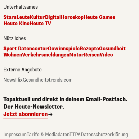
Unterhaltsames
Stars
Leute
Kultur
Digital
Horoskop
Heute Games
Heute Kino
Heute TV
Nützliches
Sport Datencenter
Gewinnspiele
Rezepte
Gesundheit
Wohnen
Verkehrsmeldungen
Motor
Reisen
Video
Externe Angebote
NewsFlix
Gesundheitstrends.com
Topaktuell und direkt in deinem Email-Postfach.
Der Heute-Newsletter.
Jetzt abonnieren
Impressum
Tarife & Mediadaten
TTPA
Datenschutzerklärung