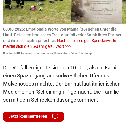
m
08.08.2026: Emotionale Worte von Mama (36) gehen unter die
0
Haut.
Bei einem tragischen Traktorunfall verlor Sarah ihren Partner
B
und ihre sechsjährige Tochter.
Nach einer riesigen Spendenwelle
S
meldet sich die 36-Jährige zu Wort >>>
La
Facebook FF Satteins / gofundme.com, Screenshot / "Heute"-Montage
Der Vorfall ereignete sich am 10. Juli, als die Familie
einen Spaziergang am südwestlichen Ufer des
Molvenosees machte. Der Bär hat laut italienischen
Medien einen "Scheinangriff" gemacht. Die Familie
sei mit dem Schrecken davongekommen.
Jetzt kommentieren